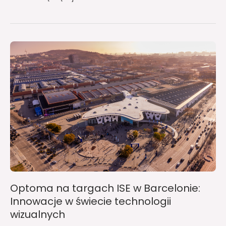
Optoma
na
targach
ISE
w
Barcelonie:
Innowacje
w
świecie
technologii
wizualnych
Optoma na targach ISE w Barcelonie:
Innowacje w świecie technologii
wizualnych