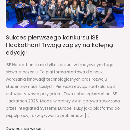
Trwają
zapisy
na
kolejną
edycję!
Sukces pierwszego konkursu ISE
Hackathon! Trwają zapisy na kolejną
edycję!
ISE Hackathon to nie tylko konkurs w tradycyjnym tego
słowa znaczeniu. To platforma startowa dla nauki,
wdrażania innowacji technologicznych oraz rozwoju
studentów nauk ścisłych. Pierwsza edycja spotkała się z
entuzjastycznym przyjęciem. Trwa nabór zgłoszeń na ISE
Hackathon 2026. Młodzi w branży AV Inicjatywa stworzona
przez Integrated Systems Europe, służy jako platforma do
współpracy, rozwiązywania problemów. […]
Dowiedz się więcej »