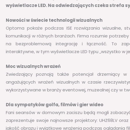
wyświetlacze LED. Na odwiedzających czeka strefa sy
Nowości w świecie technologii wizualnych
Optoma pokaże podczas ISE rozwiązania wizualne, st
komunikacji w różnych branżach. Firma rozumie potrzeby
na bezproblemową integrację i łączność. To zape
interaktywne, w tym wyświetlacze LED typu „wszystko w j
Moc wizualnych wrażeń
Zwiedzający poznają także potencjał drzemiący w 
angażujących wrażeń wizualnych w czasie rzeczywist
wykorzystywane w branży eventowej, muzealnej czy w tw
Dla sympatyków golfa, filmów i gier wideo
Fani seansów w domowym zaciszu będą mogli zobaczyć
zaprezentuje swoje najnowsze projektory: UHZ68LV ora
jakość obrazu i wyjątkowe wrażenia podczas oglądania fi