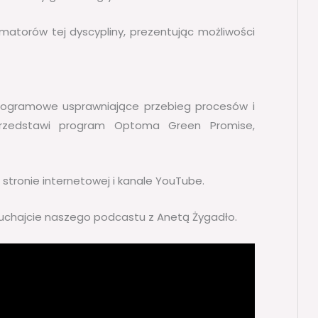
amatorów tej dyscypliny, prezentując możliwości
ogramowe usprawniające przebieg procesów i
 przedstawi program Optoma Green Promise,
j stronie internetowej i kanale YouTube.
słuchajcie naszego podcastu z Anetą Żygadło.