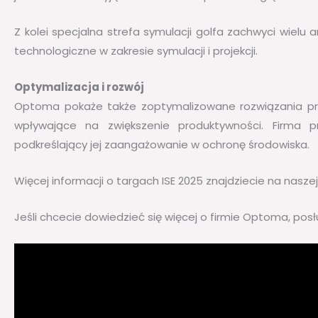
Z kolei specjalna strefa symulacji golfa zachwyci wielu 
technologiczne w zakresie symulacji i projekcji.
Optymalizacja i rozwój
Optoma pokaże także zoptymalizowane rozwiązania pr
wpływające na zwiększenie produktywności. Firma
podkreślający jej zaangażowanie w ochronę środowiska.
Więcej informacji o targach ISE 2025 znajdziecie na nasze
Jeśli chcecie dowiedzieć się więcej o firmie Optoma, po