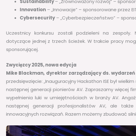
Sustainability
– „Zrównoważony rozwój” – sponsorow
Innovation
– „Innowacje” – sponsorowane przez EIT 
Cybersecurity
– „Cyberbezpieczeństwo” – sponsor
Uczestnicy konkursu zostali podzieleni na zespoły.
dotyczące jednej z trzech ścieżek. W trakcie pracy mogl
sponsorującej.
Zwycięzcy 2025, nowa edycja
Mike Blackman, dyrektor zarządzający ds. wydarzeń
przedsięwzięcie: „Inauguracyjny Hackathon ISE był wielki
następnej generacji pionierów AV. Zapraszamy więcej fi
wypełnienia luki w umiejętnościach w branży AV. Angaż
następnej generacji profesjonalistów AV, ale tak
innowacyjnych rozwiązań. Razem możemy zbudować silnie