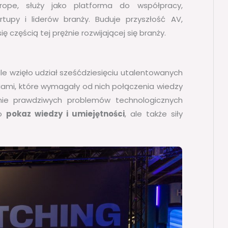
rope, służy jako platforma do współpracy,
upy i liderów branży. Buduje przyszłość AV,
się częścią tej prężnie rozwijającej się branży.
ale wzięło udział sześćdziesięciu utalentowanych
niami, które wymagały od nich połączenia wiedzy
anie prawdziwych problemów technologicznych
ko
pokaz wiedzy i umiejętności
, ale także siły