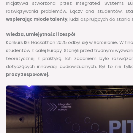
Inicjatywa stworzona przez Integrated Systems Eu
rozwiązywania problemów. Łączy ona studentów, start
wspierając młode talenty
, ludzi aspirujących do stania 
Wiedza, umiejętności i zespół
Konkurs ISE Hackathon 2025 odbył się w Barcelonie. W fin
studentów z całej Europy. Stanęli przed trudnymi wyzwa
teoretycznej z praktyką. Ich zadaniem było rozwiąz
dotyczących innowacji audiowizualnych. Był to nie tyl
pracy zespołowej
.