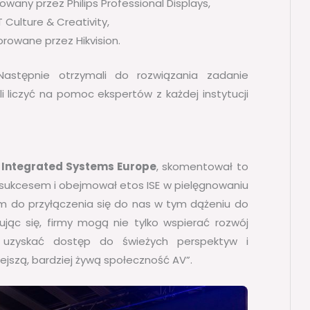
any przez Philips Professional Displays,
Culture & Creativity,
owane przez Hikvision.
 Następnie otrzymali do rozwiązania zadanie
i liczyć na pomoc ekspertów z każdej instytucji
 Integrated Systems Europe
, skomentował to
m sukcesem i obejmował etos ISE w pielęgnowaniu
rm do przyłączenia się do nas w tym dążeniu do
ując się, firmy mogą nie tylko wspierać rozwój
że uzyskać dostęp do świeżych perspektyw i
jszą, bardziej żywą społeczność AV”.