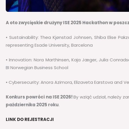
A oto zwycięskie drużyny ISE 2025 Hackathon w posz
• Sustainability: Thea Kjønstad Johnsen, Shiba Elise Pakz
representing Esade University, Barcelona
• Innovation: Nora Marthinsen, Kaja Jæger, Julia Conra
BI Norwegian Business School
• Cybersecurity: Anora Azimora, Elizaveta Earstova and Ve
Konkurs powróci na ISE 2026!
By wziąć udział, należy za
października 2025 roku
.
LINK DO REJESTRACJI