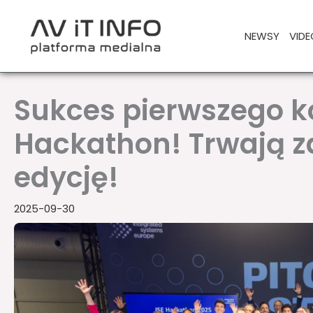
Przejdź
do
NEWSY
VIDE
treści
Sukces pierwszego k
Hackathon! Trwają z
edycję!
2025-09-30