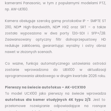
kamerami Panasonic, w tym z popularnymi modelami PTZ,
np. AW-UE160.
Kamera obsługuje szeroką gamę protokołów IP – SMPTE ST
2110, NDI® High-Bandwidth, NDI® HX2 oraz SRT – a także
została wyposażona w dwa porty 12G-SDI i SFP+/28.
Zaawansowany optyczny filtr dolnoprzepustowy HD
redukuje zakłócenia, gwarantując wyraźny i ostry obraz
nawet w złożonych scenach.
Co ważne, funkcja automatycznego ustawiania ostrości
zostanie wprowadzona do UBX100 w aktualizacji
oprogramowania układowego w drugim kwartale 2026 roku.
Pierwszy na świecie autofokus – AK-UCX100
To model UCX100 jako pierwszy na świecie wprowadza
autofokus dla kamer studyjnych 4K typu 2/3
. Jest to
przełomowe rozwiązanie odpowiadające na rosnące