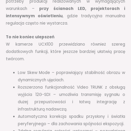
potrzeby produkcji realizowanych w wymagających
warunkach –
przy ścianach LED, projektorach i
intensywnym oświetleniu
, gdzie tradycyjna manualna
regulacja często nie wystarcza.
To nie koniec ulepszeń
W kamerze UCX100 przewidziano również szereg
dodatkowych funkcji, które jeszcze bardziej ułatwią pracę
twórcom.
Low Skew Mode – poprawiający stabilność obrazu w
dynamicznych ujęciach.
Rozszerzona funkcjonalność Video TRUNK z obsługą
wyjścia 12G-SDI – umożliwia transmisję sygnału o
dużej przepustowości i łatwą integrację z
infrastrukturą nadawczą.
Automatyczna korekcja spadku przysłony i światła
peryferyjnego – dla zachowania spójności ekspozycji.