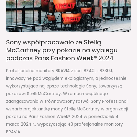
McCartney
przy
pokazie
na
wybiegu
Sony współpracowało ze Stellą
podczas
McCartney przy pokazie na wybiegu
Paris
podczas Paris Fashion Week® 2024
Fashion
Week®
Profesjonalne monitory BRAVIA z serii BZ40L i BZ30J,
2024
innowacyjne pod względem ekologicznym, a jednocześnie
wykorzystujące najlepsze technologie Sony, towarzyszą
pokazowi Stelli McCartney. W ramach wspólnego
zaangażowania w zrównoważony rozwój Sony Professional
wsparło projektantkę mody Stellę McCartney w organizacji
pokazu na Paris Fashion Week® 2024 w poniedziałek 4
marca 2024 r., wypożyczając 43 profesjonalne monitory
BRAVIA