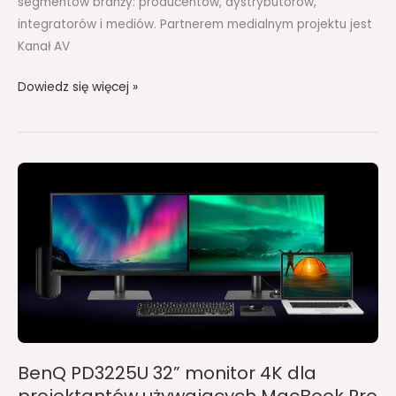
segmentów branży: producentów, dystrybutorów,
integratorów i mediów. Partnerem medialnym projektu jest
Kanał AV
Dowiedz się więcej »
BenQ
PD3225U
32”
monitor
4K
dla
projektantów
używających
MacBook
BenQ PD3225U 32” monitor 4K dla
Pro
projektantów używających MacBook Pro