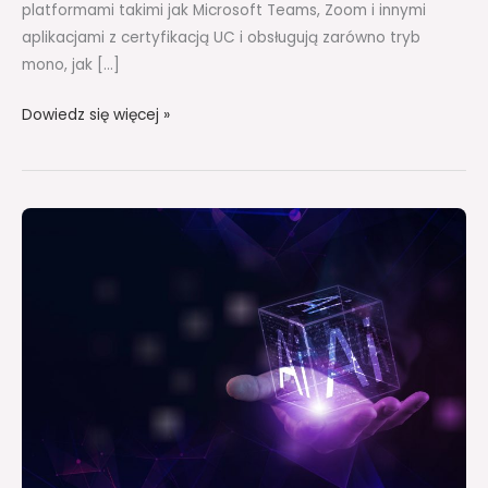
platformami takimi jak Microsoft Teams, Zoom i innymi
aplikacjami z certyfikacją UC i obsługują zarówno tryb
mono, jak […]
Dowiedz się więcej »
NOWY
RAPORT
O
GENAI
OD
PANASONIC