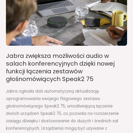
salach
konferencyjnych
dzięki
nowej
funkcji
łączenia
zestawów
Jabra zwiększa możliwości audio w
głośnomówiących
salach konferencyjnych dzięki nowej
Speak2
funkcji łączenia zestawów
75
głośnomówiących Speak2 75
Jabra ogłosiła dziś automatyczną aktualizację
oprogramowania swojego flagowego zestawu
głośnomówiącego Speak2 75, umożliwiającą łączenie
dwóch urządzeń Speak2 75, co pozwala na rozszerzenie
zasięgu dźwięku i dostosowanie do dużych i średnich sal
konferencyjnych. Urządzenia mogą być używane z