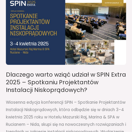
Dlaczego
warto
wziąć
udział
w
SPIN
Extra
2025
–
Spotkaniu
Dlaczego warto wziąć udział w SPIN Extra
Projektantów
2025 – Spotkaniu Projektantów
Instalacji
Instalacji Niskoprądowych?
Niskoprądowych?
Wiosenna edycja konferencji SPIN – Spotkanie Projektantów
Instalacji Niskoprądowych, która odbędzie się w dniach 3–4
kwietnia 2025 roku w Hotelu Mazurski Raj, Marina & SPA w
Rucianem – Nida, skupi się na nowoczesnych rozwiązaniach i
trendach w zakresie instalacji niskoprądowych. Wydarzenie