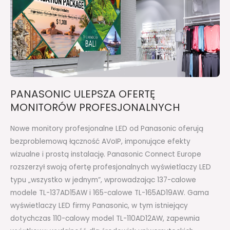
MONITORÓW
PROFESJONALNYCH
PANASONIC ULEPSZA OFERTĘ
MONITORÓW PROFESJONALNYCH
Nowe monitory profesjonalne LED od Panasonic oferują
bezproblemową łączność AVoIP, imponujące efekty
wizualne i prostą instalację. Panasonic Connect Europe
rozszerzył swoją ofertę profesjonalnych wyświetlaczy LED
typu „wszystko w jednym”, wprowadzając 137-calowe
modele TL-137AD15AW i 165-calowe TL-165AD19AW. Gama
wyświetlaczy LED firmy Panasonic, w tym istniejący
dotychczas 110-calowy model TL-110AD12AW, zapewnia