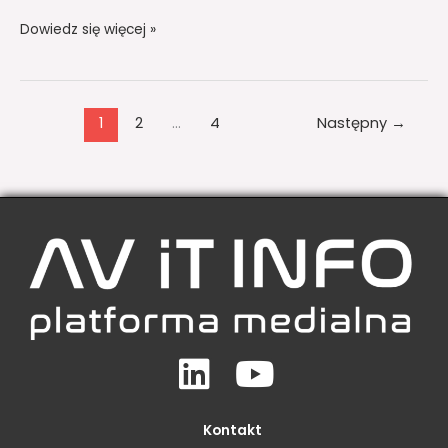
Dowiedz się więcej »
1
2
…
4
Następny
→
Linkedin
Youtube
Kontakt