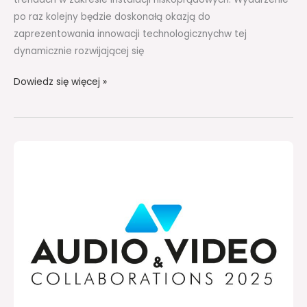
po raz kolejny będzie doskonałą okazją do
zaprezentowania innowacji technologicznychw tej
dynamicznie rozwijającej się
Dowiedz się więcej »
Nowości
technologiczne
i
rozwój
relacji
biznesowych.
Jakie
będzie
tegoroczne
Audio