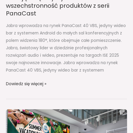
z
wszechstronność produktów z serii
serii
PanaCast
PanaCast
Jabra wprowadza na rynek PanaCast 40 VBS, jedyny wideo
bar z systemem Android do małych sal konferencyjnych z
polem widzenia 180°, które obejmuje całe pomieszczenie.
Jabra, światowy lider w dziedzinie profesjonalnych
rozwiązań audio i wideo, prezentuje na targach ISE 2025
swoje najnowsze innowacje. Jabra wprowadza na rynek
PanaCast 40 VBS, jedyny wideo bar z systemem
Dowiedz się więcej »
PANASONIC
ULEPSZA
OFERTĘ