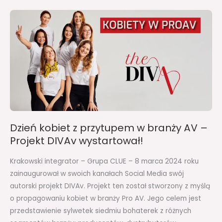
Dzień
kobiet
z
przytupem
w
branży
AV
–
Projekt
Dzień kobiet z przytupem w branży AV –
DIVAv
Projekt DIVAv wystartował!
wystartował!
Krakowski integrator – Grupa CLUE – 8 marca 2024 roku
zainaugurował w swoich kanałach Social Media swój
autorski projekt DIVAv. Projekt ten został stworzony z myślą
o propagowaniu kobiet w branży Pro AV. Jego celem jest
przedstawienie sylwetek siedmiu bohaterek z różnych