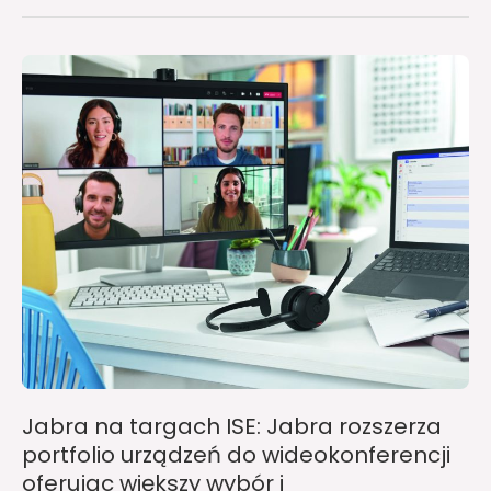
Jabra
na
targach
ISE:
Jabra
rozszerza
portfolio
urządzeń
do
wideokonferencji
oferując
większy
wybór
Jabra na targach ISE: Jabra rozszerza
i
portfolio urządzeń do wideokonferencji
wszechstronność
oferując większy wybór i
produktów