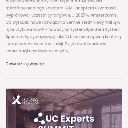
bezprzewodowego systemu Spectera. Możliwości
mikrofonu ręcznego Spectera SKM i adaptera Command
wypróbowali uczestnicy targów IBC 2025 w Amsterdamie.
Co wyróżnia nowe rozwiązania Sennheisera? Kiedy trafią w
ręce użytkowników? Innowacyjny System Spectera System
Spectera łączy najwyższą jakość brzmienia z pełną kontrolą
i bezpieczeństwem transmisji. Dzięki dwukierunkowej
komunikacji umożliwia on między
Dowiedz się więcej »
Wkrocz
do
świata
innowacji!
Zapraszamy
na