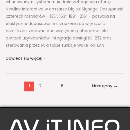
LED
wbudowanym systemem Android wzbogacają ofertę
Newline Interactive w obszarze Digital Signage. Dostępność
czterech rozmiarów – 135”, 163”, 189” i 216” – pozwala na
elastyczne dopasowanie urządzenia do większości
przestrzeni zarówno pod względem gabarytów, jak i
potrzeb użytkowników. Integracja obsługi RS-232 oraz
sterowania przez IP, a także funkcje Wake-on-LAN
Dowiedz się więcej »
1
2
…
6
Następny
→