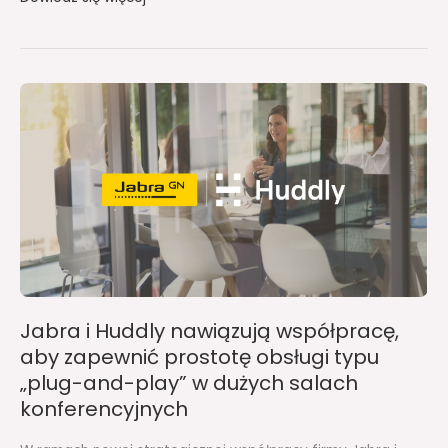
Jabra
i
Huddly
nawiązują
współpracę,
aby
zapewnić
prostotę
obsługi
typu
Jabra i Huddly nawiązują współpracę,
„plug-
aby zapewnić prostotę obsługi typu
and-
„plug-and-play” w dużych salach
play”
konferencyjnych
w
dużych