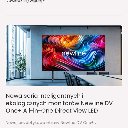
Dowiedz się więcej »
Nowa
seria
inteligentnych
i
ekologicznych
monitorów
Newline
DV
One+
All-
Nowa seria inteligentnych i
in-
ekologicznych monitorów Newline DV
One
One+ All-in-One Direct View LED
Direct
View
Nowe, bezdotykowe ekrany Newline DV One+ z