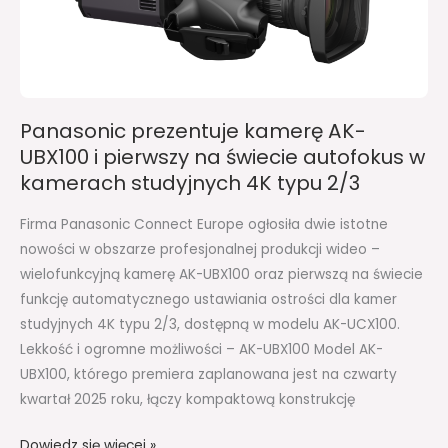
i
pierwszy
na
świecie
autofokus
Panasonic prezentuje kamerę AK-
w
UBX100 i pierwszy na świecie autofokus w
kamerach
kamerach studyjnych 4K typu 2/3
studyjnych
4K
Firma Panasonic Connect Europe ogłosiła dwie istotne
typu
nowości w obszarze profesjonalnej produkcji wideo –
2/3
wielofunkcyjną kamerę AK-UBX100 oraz pierwszą na świecie
funkcję automatycznego ustawiania ostrości dla kamer
studyjnych 4K typu 2/3, dostępną w modelu AK-UCX100.
Lekkość i ogromne możliwości – AK-UBX100 Model AK-
UBX100, którego premiera zaplanowana jest na czwarty
kwartał 2025 roku, łączy kompaktową konstrukcję
Dowiedz się więcej »