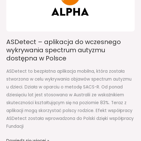
wykrywania
spectrum
autyzmu
dostępna
w
ASDetect – aplikacja do wczesnego
Polsce
wykrywania spectrum autyzmu
dostępna w Polsce
ASDetect to bezpłatna aplikacja mobilna, która została
stworzona w celu wykrywania objawów spectrum autyzmu
u dzieci. Działa w oparciu o metodę SACS-R. Od ponad
dziesięciu lat jest stosowana w Australii ze wskaźnikiem
skuteczności kształtującym się na poziomie 83%. Teraz z
aplikacji mogą skorzystać polscy rodzice. Efekt współpracy
ASDetect została wprowadzona do Polski dzięki współpracy
Fundacji
Dowiedz się więcej »