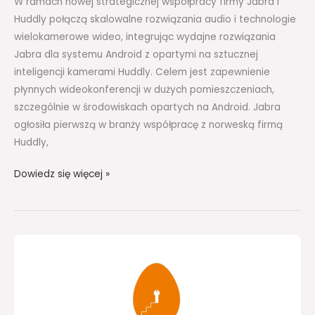
W ramach nowej strategicznej współpracy firmy Jabra i
salach
Huddly połączą skalowalne rozwiązania audio i technologie
konferencyjnych
wielokamerowe wideo, integrując wydajne rozwiązania
Jabra dla systemu Android z opartymi na sztucznej
inteligencji kamerami Huddly. Celem jest zapewnienie
płynnych wideokonferencji w dużych pomieszczeniach,
szczególnie w środowiskach opartych na Android. Jabra
ogłosiła pierwszą w branży współpracę z norweską firmą
Huddly,
Dowiedz się więcej »
ASDetect
–
aplikacja
do
wczesnego