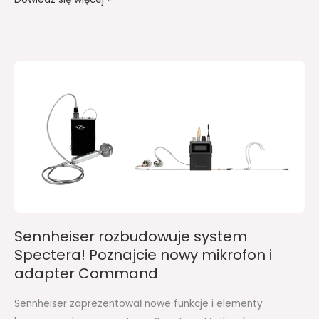
Sennheiser
rozbudowuje
system
Spectera!
Poznajcie
nowy
mikrofon
i
adapter
Command
Sennheiser rozbudowuje system
Spectera! Poznajcie nowy mikrofon i
adapter Command
Sennheiser zaprezentował nowe funkcje i elementy