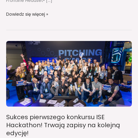
Frontline Headset• […]
Dowiedz się więcej »
Sukces
pierwszego
konkursu
ISE
Hackathon!
Trwają
zapisy
na
kolejną
edycję!
Sukces pierwszego konkursu ISE
Hackathon! Trwają zapisy na kolejną
edycję!