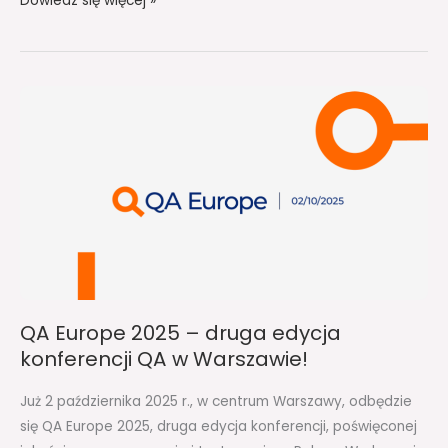
Dowiedz się więcej »
QA
Europe
2025
–
druga
edycja
konferencji
QA
w
Warszawie!
QA Europe 2025 – druga edycja
konferencji QA w Warszawie!
Już 2 października 2025 r., w centrum Warszawy, odbędzie
się QA Europe 2025, druga edycja konferencji, poświęconej