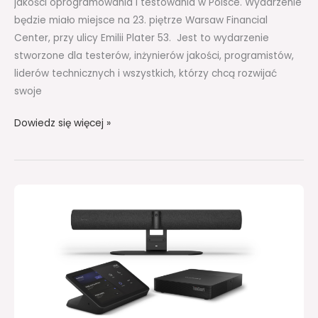
jakości oprogramowania i testowania w Polsce. Wydarzenie
będzie miało miejsce na 23. piętrze Warsaw Financial
Center, przy ulicy Emilii Plater 53. Jest to wydarzenie
stworzone dla testerów, inżynierów jakości, programistów,
liderów technicznych i wszystkich, którzy chcą rozwijać
swoje
Dowiedz się więcej »
Jabra
i
Lenovo
współpracują
nad
nową
generacją
systemu