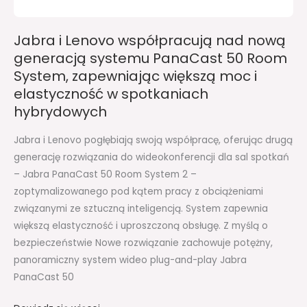
PanaCast
50
Jabra i Lenovo współpracują nad nową
Room
generacją systemu PanaCast 50 Room
System,
System, zapewniając większą moc i
zapewniając
elastyczność w spotkaniach
większą
hybrydowych
moc
i
Jabra i Lenovo pogłębiają swoją współpracę, oferując drugą
elastyczność
generację rozwiązania do wideokonferencji dla sal spotkań
w
– Jabra PanaCast 50 Room System 2 –
spotkaniach
zoptymalizowanego pod kątem pracy z obciążeniami
hybrydowych
związanymi ze sztuczną inteligencją. System zapewnia
większą elastyczność i uproszczoną obsługę. Z myślą o
bezpieczeństwie Nowe rozwiązanie zachowuje potężny,
panoramiczny system wideo plug-and-play Jabra
PanaCast 50