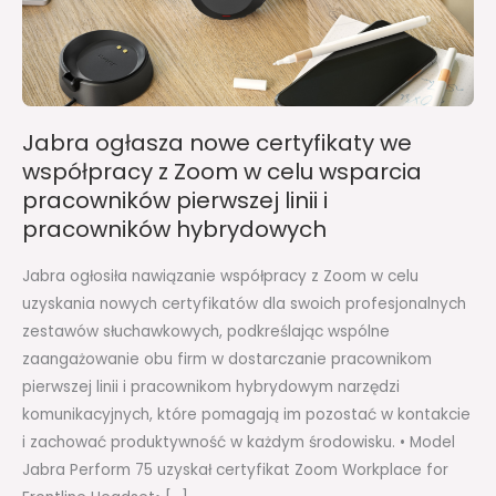
współpracy
z
Zoom
w
celu
Jabra ogłasza nowe certyfikaty we
wsparcia
współpracy z Zoom w celu wsparcia
pracowników
pracowników pierwszej linii i
pierwszej
pracowników hybrydowych
linii
i
Jabra ogłosiła nawiązanie współpracy z Zoom w celu
pracowników
uzyskania nowych certyfikatów dla swoich profesjonalnych
hybrydowych
zestawów słuchawkowych, podkreślając wspólne
zaangażowanie obu firm w dostarczanie pracownikom
pierwszej linii i pracownikom hybrydowym narzędzi
komunikacyjnych, które pomagają im pozostać w kontakcie
i zachować produktywność w każdym środowisku. • Model
Jabra Perform 75 uzyskał certyfikat Zoom Workplace for