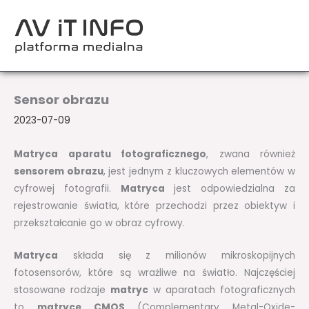
Przejdź
do
treści
Sensor obrazu
2023-07-09
Matryca aparatu fotograficznego
, zwana również
sensorem obrazu
, jest jednym z kluczowych elementów w
cyfrowej fotografii.
Matryca
jest odpowiedzialna za
rejestrowanie światła, które przechodzi przez obiektyw i
przekształcanie go w obraz cyfrowy.
Matryca
składa się z milionów mikroskopijnych
fotosensorów, które są wrażliwe na światło. Najczęściej
stosowane rodzaje
matryc
w aparatach fotograficznych
to
matryce CMOS
(Complementary Metal-Oxide-