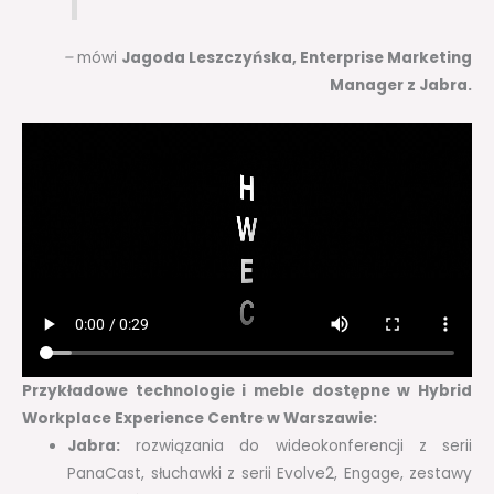
–
mówi
Jagoda Leszczyńska, Enterprise Marketing
Manager z Jabra.
Przykładowe technologie i meble dostępne w Hybrid
Workplace Experience Centre w Warszawie:
Jabra:
rozwiązania do wideokonferencji z serii
PanaCast, słuchawki z serii Evolve2, Engage, zestawy