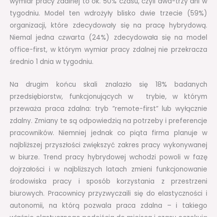
wymiar pracy zdalnej to ok. 50% czasu, czyli dwa-trzy dni w
tygodniu. Model ten wdrożyły blisko dwie trzecie (59%)
organizacji, które zdecydowały się na pracę hybrydową.
Niemal jedna czwarta (24%) zdecydowała się na model
office-first, w którym wymiar pracy zdalnej nie przekracza
średnio 1 dnia w tygodniu.
Na drugim końcu skali znalazło się 18% badanych
przedsiębiorstw, funkcjonujących w trybie, w którym
przeważa praca zdalna: tryb ”remote-first” lub wyłącznie
zdalny. Zmiany te są odpowiedzią na potrzeby i preferencje
pracowników. Niemniej jednak co piąta firma planuje w
najbliższej przyszłości zwiększyć zakres pracy wykonywanej
w biurze. Trend pracy hybrydowej wchodzi powoli w fazę
dojrzałości i w najbliższych latach zmieni funkcjonowanie
środowiska pracy i sposób korzystania z przestrzeni
biurowych. Pracownicy przyzwyczaili się do elastyczności i
autonomii, na którą pozwala praca zdalna – i takiego