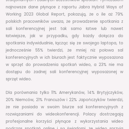
najnowsze dane płynące z raportu Jabra Hybrid Ways of
Working 2023 Global Report, pokazują, że o ile aż 79%
polskich pracowników uważa, że prowadzenie spotkania z
sali konferencyjnej jest tak samo łatwe lub nawet
łatwiejsze, jak w przypadku, gdy każdy dołącza do
spotkania indywidualnie, łącząc się ze swojego laptopa, to
jednocześnie 55% twierdzi, że mniej niż połowa sal
konferencyjnych w ich biurach jest faktycznie wyposażona
w sprzęt do prowadzenia spotkań wideo, a 23% nie ma
dostępu do żadnej sali konferencyjnej wyposażonej w
sprzęt wideo.
Dla porównania tylko 11% Amerykanów, 14% Brytyjczyków,
20% Niemców, 21% Francuzów i 22% Japończyków twierdzi,
że nie posiada w swoim biurze sal konferencyjnych z
rozwiązaniami do wideokonferencji. Polacy dostrzegają
profesjonalne korzyści płynące z wykorzystania wideo
podczas spotkań online i są świadomi, że wideo sprzyja