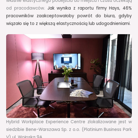
właśnie elastycznego podejścia do miejsca i czasu oczekują
od pracodawców.
Jak wynika z raportu firmy Hays, 46%
pracowników zaakceptowałoby powrót do biura, gdyby
wiązało się to z większą elastycznością lub udogodnieniami
.
Hybrid Workplace Experience Centre zlokalizowane jest w
siedzibie Bene-Warszawa Sp. z o.o. (Platinium Business Park
V) ul. Wołoska 9A.