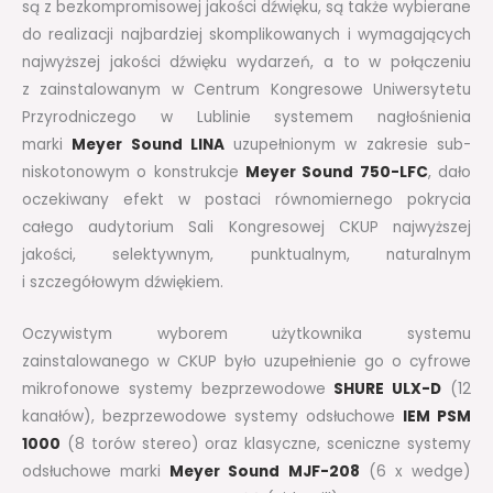
są z bezkompromisowej jakości dźwięku, są także wybierane
do realizacji najbardziej skomplikowanych i wymagających
najwyższej jakości dźwięku wydarzeń, a to w połączeniu
z zainstalowanym w Centrum Kongresowe Uniwersytetu
Przyrodniczego w Lublinie systemem nagłośnienia
marki
Meyer Sound LINA
uzupełnionym w zakresie sub-
niskotonowym o konstrukcje
Meyer Sound 750-LFC
, dało
oczekiwany efekt w postaci równomiernego pokrycia
całego audytorium Sali Kongresowej CKUP najwyższej
jakości, selektywnym, punktualnym, naturalnym
i szczegółowym dźwiękiem.
Oczywistym wyborem użytkownika systemu
zainstalowanego w CKUP było uzupełnienie go o cyfrowe
mikrofonowe systemy bezprzewodowe
SHURE ULX-D
(12
kanałów), bezprzewodowe systemy odsłuchowe
IEM PSM
1000
(8 torów stereo) oraz klasyczne, sceniczne systemy
odsłuchowe marki
Meyer Sound MJF-208
(6 x wedge)