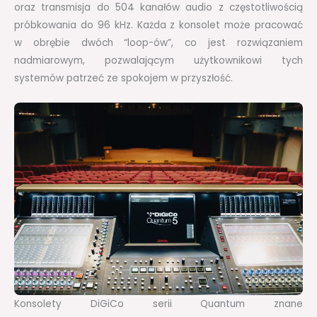
oraz transmisja do 504 kanałów audio z częstotliwością
próbkowania do 96 kHz. Każda z konsolet może pracować
w obrębie dwóch “loop-ów”, co jest rozwiązaniem
nadmiarowym, pozwalającym użytkownikowi tych
systemów patrzeć ze spokojem w przyszłość.
Konsolety DiGiCo serii Quantum znane