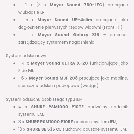
2 x (3 x
Meyer Sound 750-LFC
) pracujące
w układzie LR,
5 x
Meyer Sound UP-4slim
pracujące jako
dogłośnienie pierwszych rzędów widowni (Front Fill),
1 x
Meyer Sound Galaxy 816
– procesor
zarządzający systemem nagłośnienia.
System odsłuchowy
4 x
Meyer Sound ULTRA X-20
funkcjonujące jako
Side Fill,
6 x
Meyer Sound MJF 208
pracujące jako mobilne,
sceniczne odsłuch podłogowe (wedge).
System odsłuchu osobistego typu IEM
4 x
SHURE PSM1000 P10TE
podwójny nadajnik
systemu IEM,
8 x
SHURE PSM1000 P10RE
odbiornik system IEM,
10 x
SHURE SE 535 CL
słuchawki douszne systemu IEM,