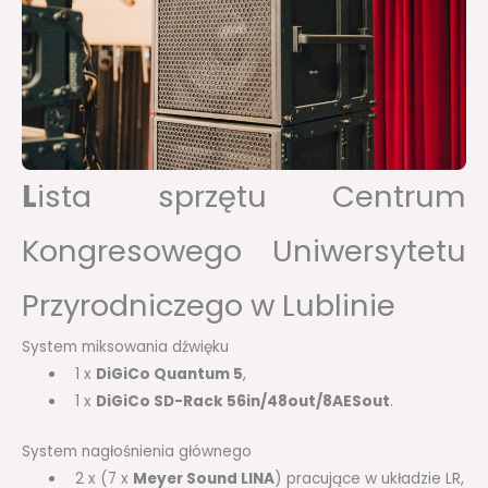
L
ista sprzętu Centrum
Kongresowego Uniwersytetu
Przyrodniczego w Lublinie
System miksowania dźwięku
1 x
DiGiCo Quantum 5
,
1 x
DiGiCo SD-Rack 56in/48out/8AESout
.
System nagłośnienia głównego
2 x (7 x
Meyer Sound LINA
) pracujące w układzie LR,