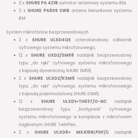
2 x
SHURE PA 421B
sumator antenowy systemu IEM,
2 x
SHURE PA805 SWB
antena kierunkowa systemu
IEM.
System mikrofonów bezprzewodowych
3 x
SHURE ULXD4QE
czterokanałowy odbiornik
cyfrowego systemu mikrofonowego,
12 x
SHURE UXD2/SM58
nadajnik bezprzewodowy
typu „do ręki” cyfrowego systemu mikrofonowego
z kapsułą dynamiczną SHURE SM58,
2 x
SHURE ULXD2/KSM9
nadajnik bezprzewodowy
typu „do ręki” cyfrowego systemu mikrofonowego
z kapsułą pojemnościową SHURE KSM9,
12 x
SHURE ULXD1+TH53T/O-NC
nadajnik
bezprzewodowy typu „bodypack” cyfrowego
systemu mikrofonowego w komplecie z mikrofonem
nagłownym SHURE TwinPlex,
2 x
SHURE ULXD8+ MX415RLPDF/C
nadajnik