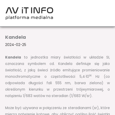
Przejdź
do
treści
Kandela
2024-02-25
Kandela
to jednostka miary światłości w układzie SI,
oznaczana symbolem cd. Kandela definiuje się jako
światłość, z jaką świeci źródło emitujące promieniowanie
14
monochromatyczne o częstotliwości 5,4·10
Hz (co
odpowiada długości fali 555 nm, barwa zielona) w
określonym kierunku w przestrzeni trójwymiarowej, o
natężeniu 1/683 watów na steradian (1/683 W/sr).
Może być używana w połączeniu ze steradianami (sr), które
mierzą natężenie kątowe, aby obliczyć ogólną ilość światła