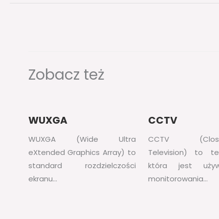
Zobacz też
WUXGA
CCTV
WUXGA (Wide Ultra
CCTV (Closed-
eXtended Graphics Array) to
Television) to te
standard rozdzielczości
która jest uż
ekranu…
monitorowania…