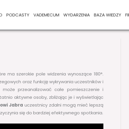
O
PODCASTY
VADEMECUM
WYDARZENIA
BAZA WIEDZY
F
óre ma szerokie pole widzenia wynoszące 180°.
egowych oraz funkcję wykrywania uczestników i
u może przeanalizować całe pomieszczenie i
nio aktywne osoby, zbliżając je i wyświetlając
rowi Jabra
uczestnicy zdalni mogą mieć lepszą
zyczynia się do bardziej efektywnego spotkania.