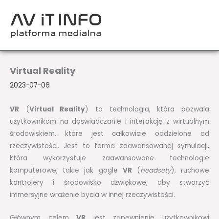
Przejdź
do
treści
Virtual Reality
2023-07-06
VR
(
Virtual Reality
) to technologia, która pozwala
użytkownikom na doświadczanie i interakcję z wirtualnym
środowiskiem, które jest całkowicie oddzielone od
rzeczywistości. Jest to forma zaawansowanej symulacji,
która wykorzystuje zaawansowane technologie
komputerowe, takie jak gogle
VR
(
headsety
), ruchowe
kontrolery i środowisko dźwiękowe, aby stworzyć
immersyjne wrażenie bycia w innej rzeczywistości.
Głównym celem
VR
jest zapewnienie użytkownikowi