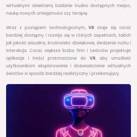
wirtualnymi obiektami, badanie trudno dostępnych miejsc,
naukę nowych umiejętności czy terapię.
Wraz z postępem technologicznym,
VR
staje się coraz
bardziej dostępny i rozwija się w różnych aspektach, takich
jak jakość wizualna, środowisko dźwiękowe, śledzenie ruchu i
interakcja. Coraz większa liczba firm i twórców projektuje
aplikacje i treści przeznaczone do
VR
, aby umożliwić
użytkownikom eksplorowanie i doświadczanie wirtualnych
światów w sposób bardziej realistyczny i przekonujący.