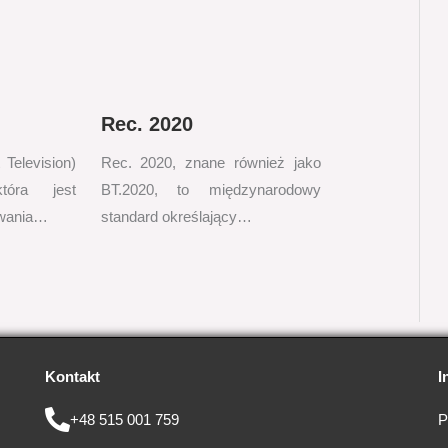
Rec. 2020
Television)
Rec. 2020, znane również jako
tóra jest
BT.2020, to międzynarodowy
owania…
standard określający…
Kontakt
I
+48 515 001 759
P