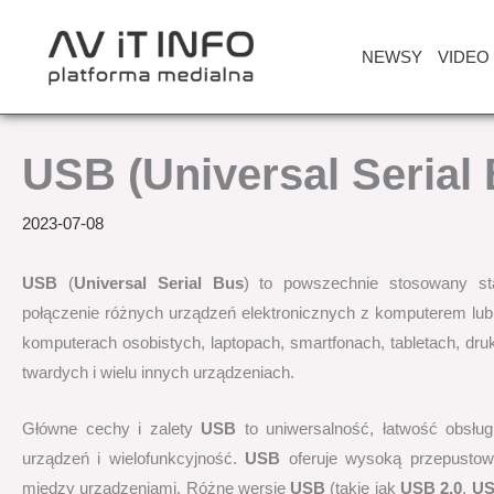
Przejdź
do
NEWSY
VIDEO
treści
USB (Universal Serial
2023-07-08
USB
(
Universal Serial Bus
) to powszechnie stosowany sta
połączenie różnych urządzeń elektronicznych z komputerem lub
komputerach osobistych, laptopach, smartfonach, tabletach, d
twardych i wielu innych urządzeniach.
Główne cechy i zalety
USB
to uniwersalność, łatwość obsług
urządzeń i wielofunkcyjność.
USB
oferuje wysoką przepustow
między urządzeniami. Różne wersje
USB
(takie jak
USB 2.0
,
US