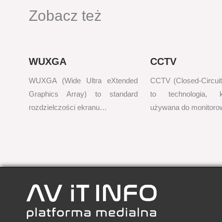
Zobacz też
WUXGA
CCTV
WUXGA (Wide Ultra eXtended
CCTV (Closed-Circuit 
Graphics Array) to standard
to technologia, k
rozdzielczości ekranu…
używana do monitor