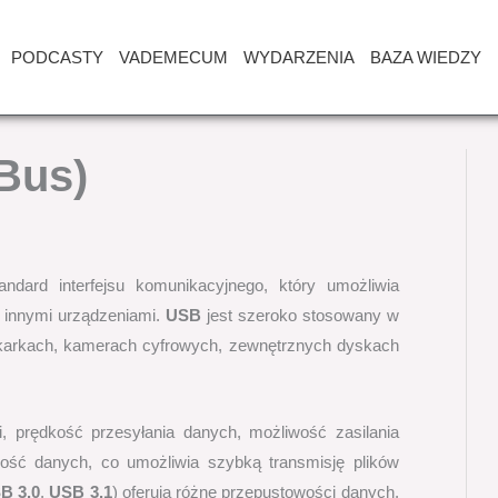
PODCASTY
VADEMECUM
WYDARZENIA
BAZA WIEDZY
 Bus)
ndard interfejsu komunikacyjnego, który umożliwia
 innymi urządzeniami.
USB
jest szeroko stosowany w
rukarkach, kamerach cyfrowych, zewnętrznych dyskach
i, prędkość przesyłania danych, możliwość zasilania
ość danych, co umożliwia szybką transmisję plików
B 3.0
,
USB 3.1
) oferują różne przepustowości danych,