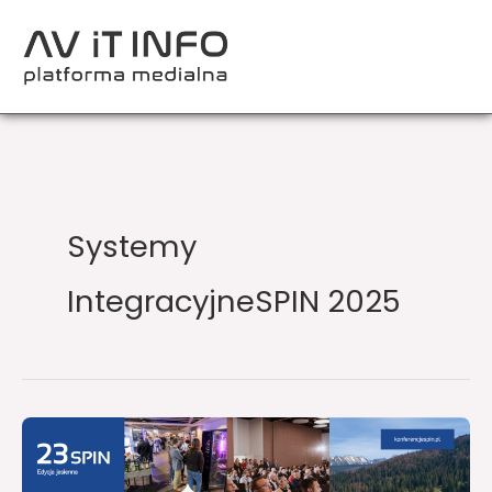
Przejdź
do
treści
Systemy
IntegracyjneSPIN 2025
Zbliża
się
23.