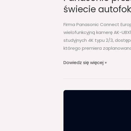
świecie autofo
Firma Panasonic Connect Europ
wielofunkcyjną kamerę AK-UBX1
studyjnych 4K typu 2/3, dostę
którego premiera zaplanowana 
Dowiedz się więcej »
NOWY
RAPORT
O
GENAI
OD