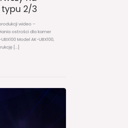
 typu 2/3
produkcji wideo –
ania ostrości dla kamer
K-UBX100 Model AK-UBX100,
ukcję […]