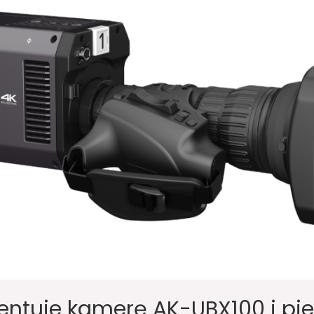
entuje kamerę AK-UBX100 i pi