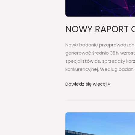
NOWY RAPORT O
Nowe badanie przeprowadzone 
generować średnio 38% wzrostu
specjalistów ds. sprzedaży kor
konkurencyjnej. Według badani
Dowiedz się więcej »
Relacja
z
konferencji