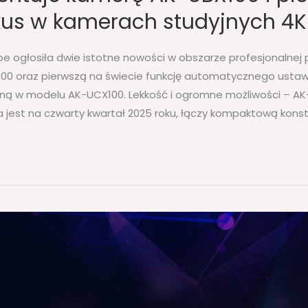
kus w kamerach studyjnych 4K
e ogłosiła dwie istotne nowości w obszarze profesjonalnej 
00 oraz pierwszą na świecie funkcję automatycznego ustawi
pną w modelu AK-UCX100. Lekkość i ogromne możliwości – A
jest na czwarty kwartał 2025 roku, łączy kompaktową konstr