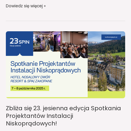
Dowiedz się więcej »
Zbliża
się
23.
jesienna
edycja
Spotkania
Projektantów
Instalacji
Niskoprądowych!
Zbliża się 23. jesienna edycja Spotkania
Projektantów Instalacji
Niskoprądowych!