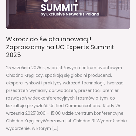
na
UC
Experts
Summit
2025
Wkrocz do świata innowacji!
Zapraszamy na UC Experts Summit
2025
25 września 2025 r., w prestiżowym centrum eventowym
Chłodna Kręgliccy, spotkają się globalni producenci,
eksperci rynkowi i praktycy wdrożeń technologii, tworząc
przestrzeń wymiany doświadczeń, prezentacji premier
rozwiązań wideokonferencyjnych i rozmów o tym, co
kształtuje przyszłość Unified Communications. Kiedy:25
września 202510:00 – 15:00 Gdzie:Centrum konferencyjne
Chłodna KręgliccyWarszawa | ul. Chłodna 31 Wyobraź sobie
wydarzenie, w którym […]