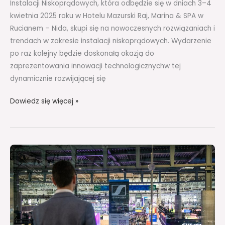
Instalacji Niskoprądowych, która odbędzie się w dniach 3–4
kwietnia 2025 roku w Hotelu Mazurski Raj, Marina & SPA w
Rucianem – Nida, skupi się na nowoczesnych rozwiązaniach i
trendach w zakresie instalacji niskoprądowych. Wydarzenie
po raz kolejny będzie doskonałą okazją do
zaprezentowania innowacji technologicznychw tej
dynamicznie rozwijającej się
Dowiedz się więcej »
TECH
TOURS
ISE
2025
–
Niesamowite