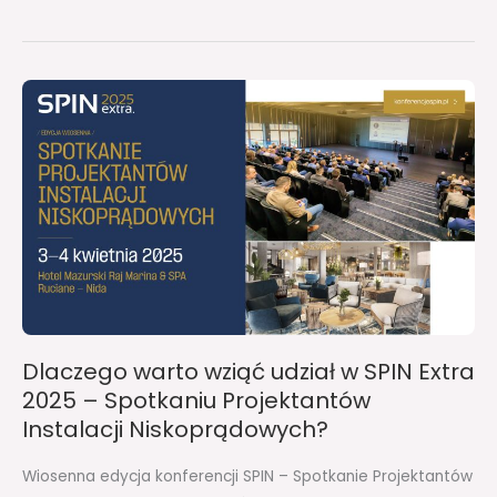
Dlaczego
warto
wziąć
udział
w
SPIN
Extra
2025
–
Spotkaniu
Dlaczego warto wziąć udział w SPIN Extra
Projektantów
2025 – Spotkaniu Projektantów
Instalacji
Instalacji Niskoprądowych?
Niskoprądowych?
Wiosenna edycja konferencji SPIN – Spotkanie Projektantów