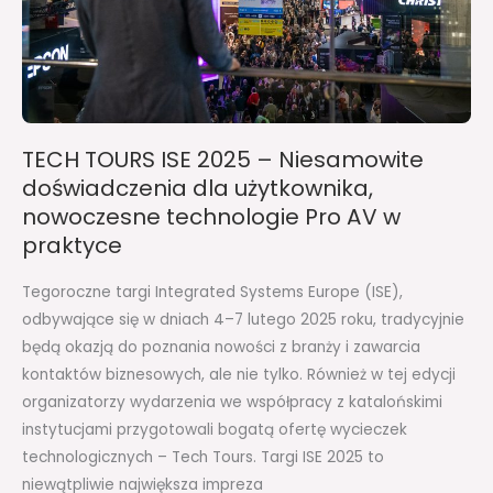
doświadczenia
dla
użytkownika,
nowoczesne
technologie
Pro
TECH TOURS ISE 2025 – Niesamowite
AV
doświadczenia dla użytkownika,
w
nowoczesne technologie Pro AV w
praktyce
praktyce
Tegoroczne targi Integrated Systems Europe (ISE),
odbywające się w dniach 4–7 lutego 2025 roku, tradycyjnie
będą okazją do poznania nowości z branży i zawarcia
kontaktów biznesowych, ale nie tylko. Również w tej edycji
organizatorzy wydarzenia we współpracy z katalońskimi
instytucjami przygotowali bogatą ofertę wycieczek
technologicznych – Tech Tours. Targi ISE 2025 to
niewątpliwie największa impreza