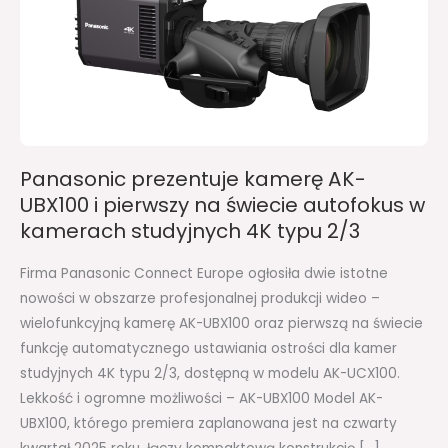
AK-
UBX100
i
pierwszy
na
świecie
autofokus
Panasonic prezentuje kamerę AK-
w
UBX100 i pierwszy na świecie autofokus w
kamerach
kamerach studyjnych 4K typu 2/3
studyjnych
4K
Firma Panasonic Connect Europe ogłosiła dwie istotne
typu
nowości w obszarze profesjonalnej produkcji wideo –
2/3
wielofunkcyjną kamerę AK-UBX100 oraz pierwszą na świecie
funkcję automatycznego ustawiania ostrości dla kamer
studyjnych 4K typu 2/3, dostępną w modelu AK-UCX100.
Lekkość i ogromne możliwości – AK-UBX100 Model AK-
UBX100, którego premiera zaplanowana jest na czwarty