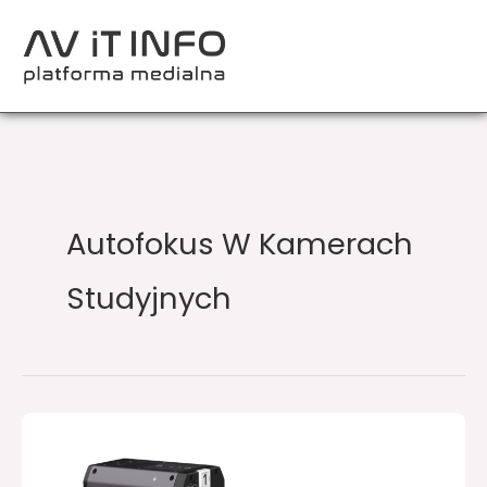
Przejdź
do
treści
Autofokus W Kamerach
Studyjnych
Panasonic
prezentuje
kamerę