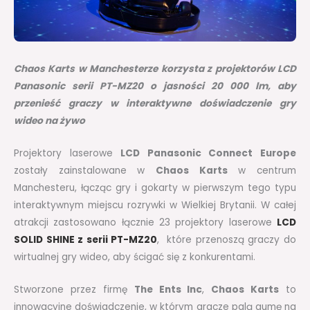
Chaos Karts w Manchesterze korzysta z projektorów LCD
Panasonic serii PT-MZ20 o jasności 20 000 lm, aby
przenieść graczy w interaktywne doświadczenie gry
wideo na żywo
Projektory laserowe
LCD Panasonic Connect Europe
zostały zainstalowane w
Chaos Karts
w centrum
Manchesteru, łącząc gry i gokarty w pierwszym tego typu
interaktywnym miejscu rozrywki w Wielkiej Brytanii. W całej
atrakcji zastosowano łącznie 23 projektory laserowe
LCD
SOLID SHINE z serii PT-MZ20
, które przenoszą graczy do
wirtualnej gry wideo, aby ścigać się z konkurentami.
Stworzone przez firmę
The Ents Inc
,
Chaos Karts
to
innowacyjne doświadczenie, w którym gracze palą gumę na