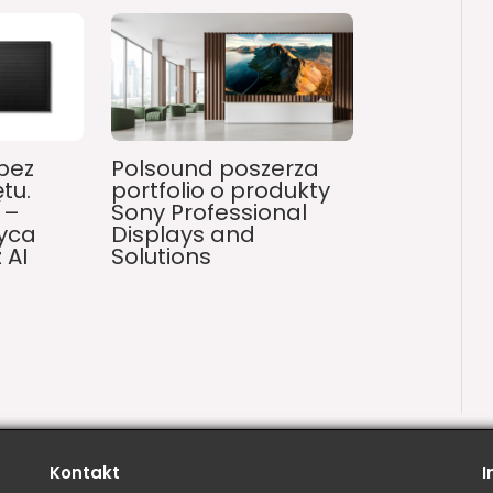
bez
Polsound poszerza
tu.
portfolio o produkty
 –
Sony Professional
yca
Displays and
 AI
Solutions
Kontakt
I