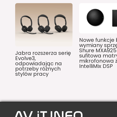
Nowe funkcje 
wymiany sprzę
Shure MXA925
Jabra rozszerza serię
sufitowa matr
Evolve3,
mikrofonowa z
odpowiadając na
IntelliMix DSP
potrzeby różnych
stylów pracy