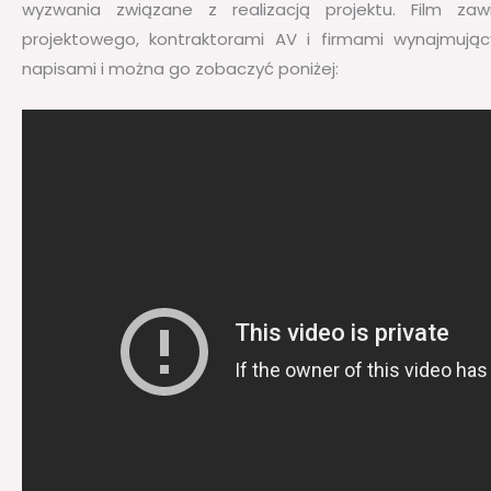
wyzwania związane z realizacją projektu. Film za
projektowego, kontraktorami AV i firmami wynajmujący
napisami i można go zobaczyć poniżej: