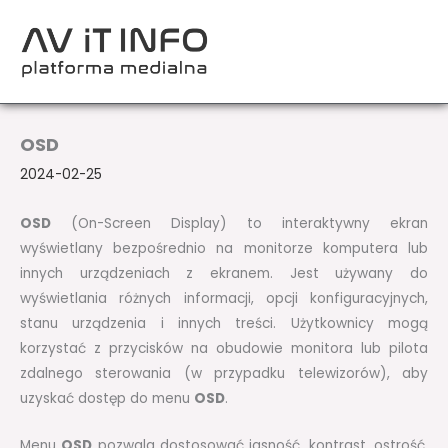
Przejdź
do
treści
OSD
2024-02-25
OSD
(On-Screen Display) to interaktywny ekran
wyświetlany bezpośrednio na monitorze komputera lub
innych urządzeniach z ekranem. Jest używany do
wyświetlania różnych informacji, opcji konfiguracyjnych,
stanu urządzenia i innych treści. Użytkownicy mogą
korzystać z przycisków na obudowie monitora lub pilota
zdalnego sterowania (w przypadku telewizorów), aby
uzyskać dostęp do menu
OSD
.
Menu
OSD
pozwala dostosować jasność, kontrast, ostrość,