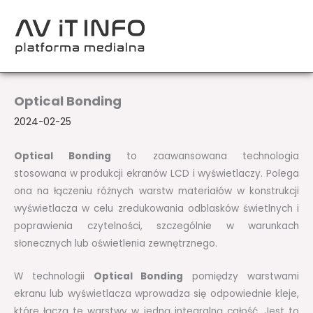
Przejdź
do
treści
Optical Bonding
2024-02-25
Optical Bonding
to zaawansowana technologia
stosowana w produkcji ekranów LCD i wyświetlaczy. Polega
ona na łączeniu różnych warstw materiałów w konstrukcji
wyświetlacza w celu zredukowania odblasków świetlnych i
poprawienia czytelności, szczególnie w warunkach
słonecznych lub oświetlenia zewnętrznego.
W technologii
Optical Bonding
pomiędzy warstwami
ekranu lub wyświetlacza wprowadza się odpowiednie kleje,
które łączą te warstwy w jedną integralną całość. Jest to