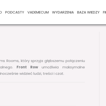
O
PODCASTY
VADEMECUM
WYDARZENIA
BAZA WIEDZY
F
ms Rooms, który sprzyja głębszemu połączeniu
ualnego.
Front Row
umożliwia maksymalne
cześnie widzieć ludzi, treści i czat.