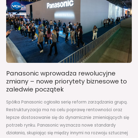
zmiany
–
nowe
priorytety
biznesowe
to
zaledwie
początek
Panasonic wprowadza rewolucyjne
zmiany – nowe priorytety biznesowe to
zaledwie początek
Spółka Panasonic ogłosiła serię reform zarządzania grupą.
Restrukturyzacja ma na celu poprawę rentowności oraz
lepsze dostosowanie się do dynamicznie zmieniających się
potrzeb rynku. Panasonic wyznacza nowe standardy
działania, skupiając się między innymi na rozwoju sztucznej