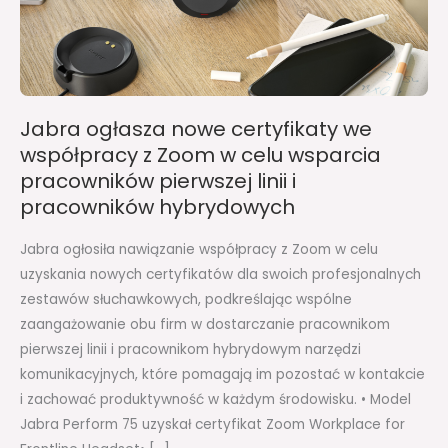
współpracy
z
Zoom
w
celu
Jabra ogłasza nowe certyfikaty we
wsparcia
współpracy z Zoom w celu wsparcia
pracowników
pracowników pierwszej linii i
pierwszej
pracowników hybrydowych
linii
i
Jabra ogłosiła nawiązanie współpracy z Zoom w celu
pracowników
uzyskania nowych certyfikatów dla swoich profesjonalnych
hybrydowych
zestawów słuchawkowych, podkreślając wspólne
zaangażowanie obu firm w dostarczanie pracownikom
pierwszej linii i pracownikom hybrydowym narzędzi
komunikacyjnych, które pomagają im pozostać w kontakcie
i zachować produktywność w każdym środowisku. • Model
Jabra Perform 75 uzyskał certyfikat Zoom Workplace for