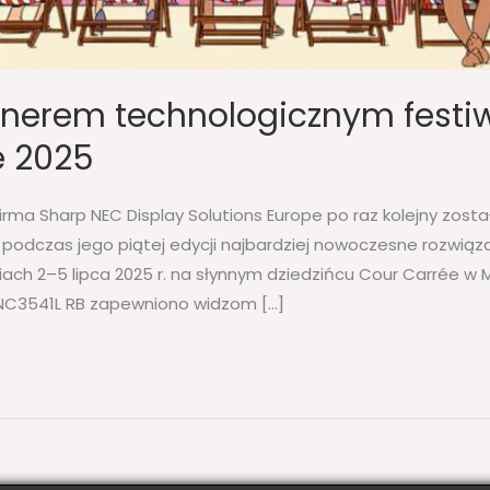
tnerem technologicznym festi
e 2025
rma Sharp NEC Display Solutions Europe po raz kolejny zost
odczas jego piątej edycji najbardziej nowoczesne rozwiązan
niach 2–5 lipca 2025 r. na słynnym dziedzińcu Cour Carrée w 
NC3541L RB zapewniono widzom […]