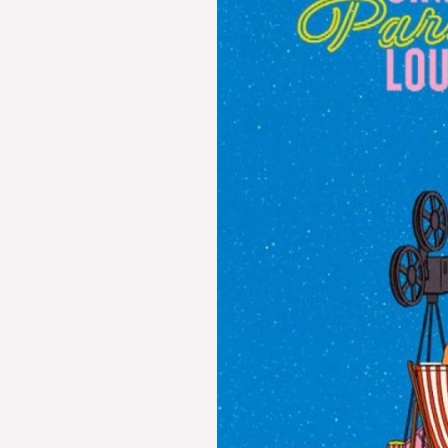
festiwalu
Cinéma
Paradiso
Louvre
2025