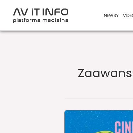
Przejdź
do
NEWSY
VIDE
treści
Zaawanso
Sharp/NEC
partnerem
technologicznym