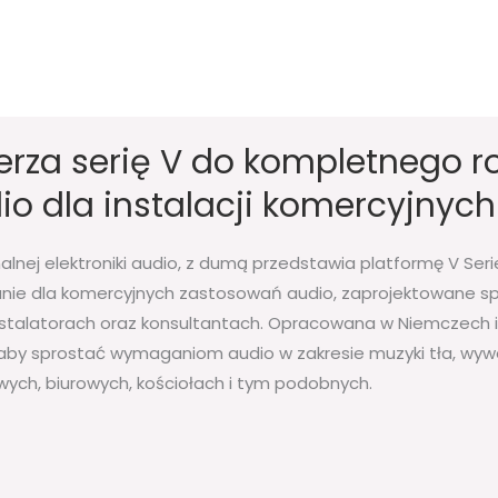
erza serię V do kompletnego r
o dla instalacji komercyjnych
alnej elektroniki audio, z dumą przedstawia platformę V Se
ie dla komercyjnych zastosowań audio, zaprojektowane spe
stalatorach oraz konsultantach. Opracowana w Niemczech i
 aby sprostać wymaganiom audio w zakresie muzyki tła, wyw
wych, biurowych, kościołach i tym podobnych.