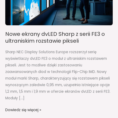
serii
FE3
o
ultraniskim
rozstawie
Nowe ekrany dvLED Sharp z serii FE3 o
pikseli
ultraniskim rozstawie pikseli
Sharp NEC Display Solutions Europe rozszerzył serię
wyświetlaczy dvLED FE3 o moduł z ultraniskim rozstawem
pikseli. Jest to możliwe dzięki zastosowaniu
zaawansowanych diod w technologii Flip-Chip IMD. Nowy
moduł marki Sharp, charakteryzujący się rozstawem pikseli
wynoszącym zaledwie 0,95 mm, uzupełnia istniejące opcje
1,2 mm, 1,5 mm i 1,9 mm w ofercie ekranów dvLED z serii FE3.
Moduły […]
Dowiedz się więcej »