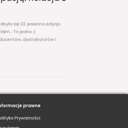
była się 23. jesienna edycja
stkim… To jedno z
ducentów, dystrybutorów i
nformacje prawne
olityka Prywatności
egulamin