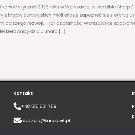
 koniec stycznia 2025 roku w Warszawie, w siedzibie Sharp El
cy z krajów europejskich mieli okazję zapoznać się z ofertą 
i dalszego rozwoju. Filar działalności Warszawskie spotkan
i kierownicy działu Sharp […]
Kontakt
I
+48 515 001 759
P
R
redakcja@kanalavit.pl