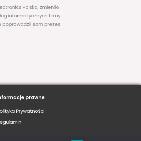
ectronics Polska, zmieniło
usług informatycznych firmy
ie poprowadził sam prezes
nformacje prawne
olityka Prywatności
egulamin