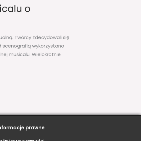
icalu o
alną. Twórcy zdecydowali się
 scenografią wykorzystano
lnej musicalu. Wielokrotnie
nformacje prawne