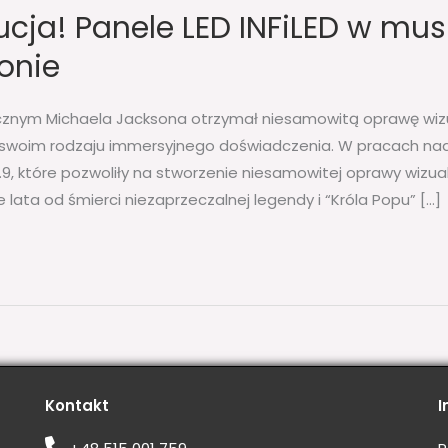
cja! Panele LED INFiLED w mus
sonie
ycznym Michaela Jacksona otrzymał niesamowitą oprawę wizu
swoim rodzaju immersyjnego doświadczenia. W pracach nad
3.9, które pozwoliły na stworzenie niesamowitej oprawy wizua
 lata od śmierci niezaprzeczalnej legendy i “Króla Popu” […]
Kontakt
I