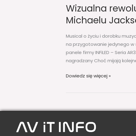
Wizualna rewolu
Michaelu Jack
Musical o życiu i dorobku muz
na przygotowanie jedynego w 
panele firmy INFiLED – Seria AR
nagradzany Choć mijają kolejne
Dowiedz się więcej »