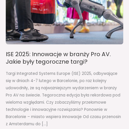
Pro
AV.
Jakie
były
tegoroczne
targi?
ISE 2025: Innowacje w branży Pro AV.
Jakie były tegoroczne targi?
Targi Integrated Systems Europe (ISE) 2025, odbywające
się w dniach 4-7 lutego w Barcelonie, po raz kolejny
udowodniły, że są najważniejszym wydarzeniem w branży
Pro AV na świecie. Tegoroczna edycja była rekordowa pod
wieloma względami. Czy zobaczyliśmy przełomowe
technologie i innowacyjne rozwiązania? Ponownie w
Barcelonie – miasto wspiera innowacje Od czasu przenosin
z Amsterdamu do […]