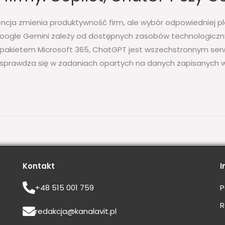
ncja zmienia produktywność firm, ale wybór odpowiedniej p
oogle Gemini zależy od dostępnych zasobów technologicznyc
ę z pakietem Microsoft 365, ChatGPT jest wszechstronnym ser
e sprawdza się w zadaniach opartych na danych zapisanych w
Kontakt
I
+48 515 001 759
P
R
redakcja@kanalavit.pl