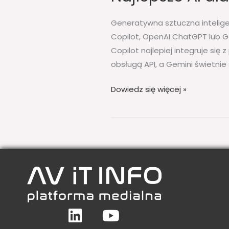
Generatywna sztuczna intelige
Copilot, OpenAI ChatGPT lub G
Copilot najlepiej integruje si
obsługą API, a Gemini świetni
Dowiedz się więcej »
Linkedin
Youtube