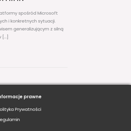
latformy spośród Microsoft
h i konkretnych sytuacji.
wisem generalizującym z silną
 […]
nformacje prawne
olityka Prywatności
egulamin