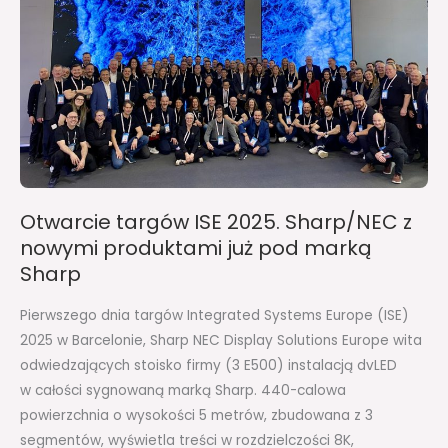
z
nowymi
produktami
już
pod
marką
Sharp
Otwarcie targów ISE 2025. Sharp/NEC z
nowymi produktami już pod marką
Sharp
Pierwszego dnia targów Integrated Systems Europe (ISE)
2025 w Barcelonie, Sharp NEC Display Solutions Europe wita
odwiedzających stoisko firmy (3 E500) instalacją dvLED
w całości sygnowaną marką Sharp. 440-calowa
powierzchnia o wysokości 5 metrów, zbudowana z 3
segmentów, wyświetla treści w rozdzielczości 8K,