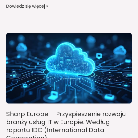
Dowiedz się więcej »
Sharp
Europe
–
Przyspieszenie
rozwoju
branży
usług
IT
w
Europie.
Sharp Europe – Przyspieszenie rozwoju
Według
branży usług IT w Europie. Według
raportu
raportu IDC (International Data
IDC
(International
Corporation)