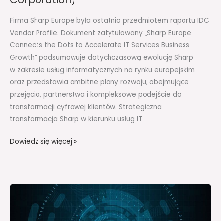
Data
Firma Sharp Europe była ostatnio przedmiotem raportu IDC
Corporation)
Vendor Profile. Dokument zatytułowany „Sharp Europe
Connects the Dots to Accelerate IT Services Business
Growth” podsumowuje dotychczasową ewolucję Sharp
w zakresie usług informatycznych na rynku europejskim
oraz przedstawia ambitne plany rozwoju, obejmujące
przejęcia, partnerstwa i kompleksowe podejście do
transformacji cyfrowej klientów. Strategiczna
transformacja Sharp w kierunku usług IT
Dowiedz się więcej »
Sharp
Europe
poszerza