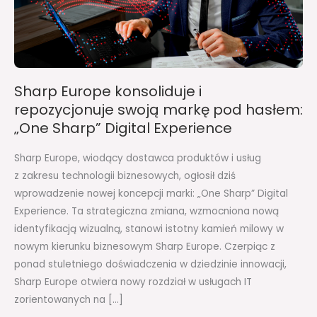
swoją
markę
pod
hasłem:
„One
Sharp Europe konsoliduje i
Sharp”
repozycjonuje swoją markę pod hasłem:
Digital
„One Sharp” Digital Experience
Experience
Sharp Europe, wiodący dostawca produktów i usług
z zakresu technologii biznesowych, ogłosił dziś
wprowadzenie nowej koncepcji marki: „One Sharp” Digital
Experience. Ta strategiczna zmiana, wzmocniona nową
identyfikacją wizualną, stanowi istotny kamień milowy w
nowym kierunku biznesowym Sharp Europe. Czerpiąc z
ponad stuletniego doświadczenia w dziedzinie innowacji,
Sharp Europe otwiera nowy rozdział w usługach IT
zorientowanych na […]