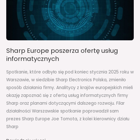
ofertę
usług
informatycznych
Sharp Europe poszerza ofertę usług
informatycznych
Spotkanie, które odbyło się pod koniec stycznia 2025 roku w
Warszawie, w siedzibie Sharp Electronics Polska, zmieniło
sposób działania firmy. Analitycy z krajów europejskich mieli
okazję zapoznać się z ofertą usług informatycznych firmy
Sharp oraz planami dotyczącymi dalszego rozwoju. Filar
działalności Warszawskie spotkanie poprowadził sam
prezes Sharp Europe Joe Tomota, z kolei kierownicy działu
Sharp