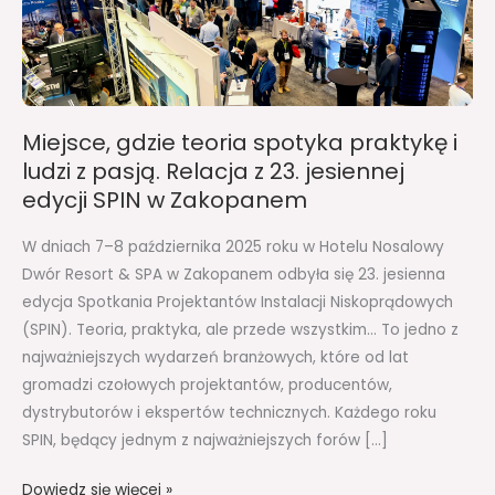
i
ludzi
z
pasją.
Relacja
Miejsce, gdzie teoria spotyka praktykę i
z
ludzi z pasją. Relacja z 23. jesiennej
23.
edycji SPIN w Zakopanem
jesiennej
edycji
W dniach 7–8 października 2025 roku w Hotelu Nosalowy
SPIN
Dwór Resort & SPA w Zakopanem odbyła się 23. jesienna
w
edycja Spotkania Projektantów Instalacji Niskoprądowych
Zakopanem
(SPIN). Teoria, praktyka, ale przede wszystkim… To jedno z
najważniejszych wydarzeń branżowych, które od lat
gromadzi czołowych projektantów, producentów,
dystrybutorów i ekspertów technicznych. Każdego roku
SPIN, będący jednym z najważniejszych forów […]
Dowiedz się więcej »