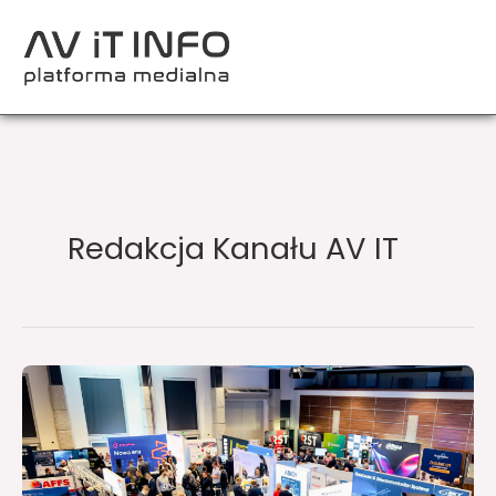
Przejdź
do
treści
Redakcja Kanału AV IT
Miejsce,
gdzie
teoria
spotyka
praktykę