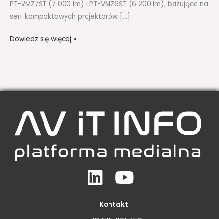
PT-VMZ7ST (7 000 lm) i PT-VMZ6ST (6 200 lm), bazujące na
serii kompaktowych projektorów […]
Dowiedz się więcej »
Linkedin
Youtube
Kontakt