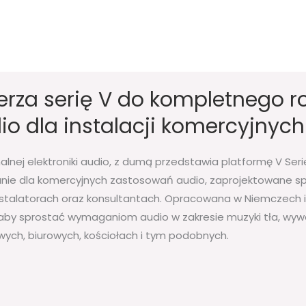
erza serię V do kompletnego r
o dla instalacji komercyjnych
alnej elektroniki audio, z dumą przedstawia platformę V Se
ie dla komercyjnych zastosowań audio, zaprojektowane spe
stalatorach oraz konsultantach. Opracowana w Niemczech i
 aby sprostać wymaganiom audio w zakresie muzyki tła, wyw
wych, biurowych, kościołach i tym podobnych.