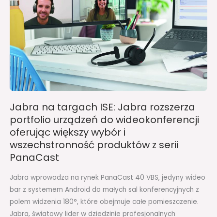
rozszerza
portfolio
urządzeń
do
wideokonferencji
oferując
większy
wybór
Jabra na targach ISE: Jabra rozszerza
i
portfolio urządzeń do wideokonferencji
wszechstronność
oferując większy wybór i
produktów
z
wszechstronność produktów z serii
serii
PanaCast
PanaCast
Jabra wprowadza na rynek PanaCast 40 VBS, jedyny wideo
bar z systemem Android do małych sal konferencyjnych z
polem widzenia 180°, które obejmuje całe pomieszczenie.
Jabra, światowy lider w dziedzinie profesjonalnych