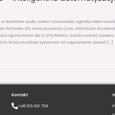
V w dziedzinie audio, wideo i sterowania, ogłosiła wiele nowo
 Software v10, nowe procesory Core, VisionSuite Accelerat
ości raportowania dla Q-SYS Reflect. Każda nowość zawiera
SYS, która umożliwia systemom AV zapewnienie działań […]
Kontakt
I
+48 515 001 759
P
R