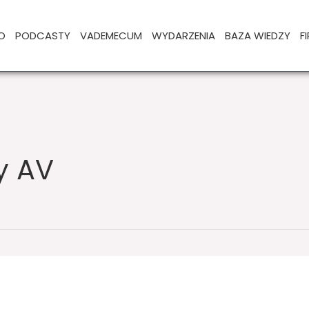
O
PODCASTY
VADEMECUM
WYDARZENIA
BAZA WIEDZY
F
y AV