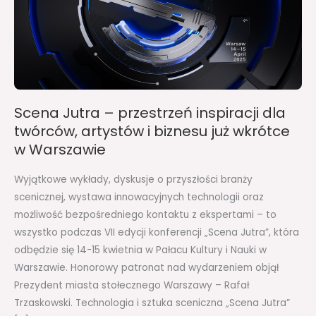
dla
twórców,
artystów
i
biznesu
już
Scena Jutra – przestrzeń inspiracji dla
wkrótce
twórców, artystów i biznesu już wkrótce
w
w Warszawie
Warszawie
Wyjątkowe wykłady, dyskusje o przyszłości branży
scenicznej, wystawa innowacyjnych technologii oraz
możliwość bezpośredniego kontaktu z ekspertami – to
wszystko podczas VII edycji konferencji „Scena Jutra”, która
odbędzie się 14-15 kwietnia w Pałacu Kultury i Nauki w
Warszawie. Honorowy patronat nad wydarzeniem objął
Prezydent miasta stołecznego Warszawy – Rafał
Trzaskowski. Technologia i sztuka sceniczna „Scena Jutra”