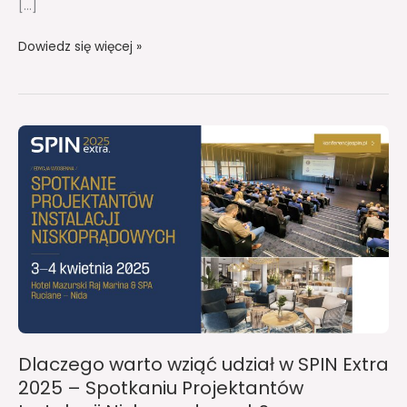
[…]
Dowiedz się więcej »
Dlaczego
warto
wziąć
udział
w
SPIN
Extra
2025
–
Spotkaniu
Dlaczego warto wziąć udział w SPIN Extra
Projektantów
2025 – Spotkaniu Projektantów
Instalacji