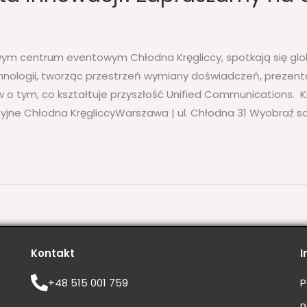
owym centrum eventowym Chłodna Kręgliccy, spotkają się glob
chnologii, tworząc przestrzeń wymiany doświadczeń, prezent
 o tym, co kształtuje przyszłość Unified Communications. Ki
yjne Chłodna KręgliccyWarszawa | ul. Chłodna 31 Wyobraź so
Kontakt
I
+48 515 001 759
P
R