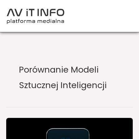
Przejdź
do
treści
Porównanie Modeli
Sztucznej Inteligencji
Najlepsze
AI
dla