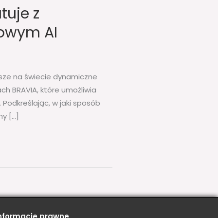
tuje z
mowym AI
sze na świecie dynamiczne
ch BRAVIA, które umożliwia
Podkreślając, w jaki sposób
y […]
nformacje prawne