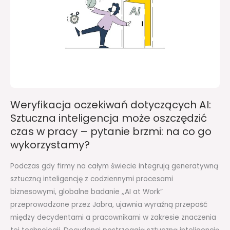
inteligencja
może
oszczędzić
czas
w
pracy
–
pytanie
Weryfikacja oczekiwań dotyczących AI:
brzmi:
Sztuczna inteligencja może oszczędzić
na
czas w pracy – pytanie brzmi: na co go
co
wykorzystamy?
go
wykorzystamy?
Podczas gdy firmy na całym świecie integrują generatywną
sztuczną inteligencję z codziennymi procesami
biznesowymi, globalne badanie ,,AI at Work”
przeprowadzone przez Jabra, ujawnia wyraźną przepaść
między decydentami a pracownikami w zakresie znaczenia