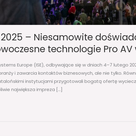
 2025 – Niesamowite doświadc
owoczesne technologie Pro AV
stems Europe (ISE), odbywające się w dniach 4–7 lutego 202
ranży i zawarcia kontaktów biznesowych, ale nie tylko. Równi
talońskimi instytucjami przygotowali bogatą ofertę wyciec
pliwie największa impreza […]