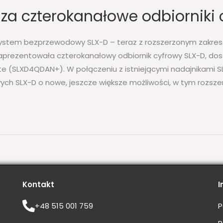
a czterokanałowe odbiorniki 
ystem bezprzewodowy SLX-D – teraz z rozszerzonym zakrese
aprezentowała czterokanałowy odbiornik cyfrowy SLX-D, dos
e (SLXD4QDAN+). W połączeniu z istniejącymi nadajnikami SL
ch SLX-D o nowe, jeszcze większe możliwości, w tym rozszer
Kontakt
I
+48 515 001 759
P