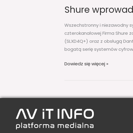
Shure wprowadz
Wszechstronny i niezawodny s
czterokanałowej Firma Shure z
(SLXD4Q+) oraz z obsługą Dant
bogatą serię systemów cyfrowy
Dowiedz się więcej »