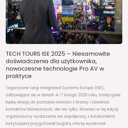
Niesamowite
doświadczenia
dla
użytkownika,
nowoczesne
technologie
Pro
TECH TOURS ISE 2025 – Niesamowite
AV
doświadczenia dla użytkownika,
w
nowoczesne technologie Pro AV w
praktyce
praktyce
Tegoroczne targi Integrated Systems Europe (ISE),
odbywające się w dniach 4–7 lutego 2025 roku, tradycyjnie
będą okazją do poznania nowości z branży i zawarcia
kontaktów biznesowych, ale nie tylko. Również w tej edycji
organizatorzy wydarzenia we współpracy z katalońskimi
instytucjami przygotowali bogatą ofertę wycieczek