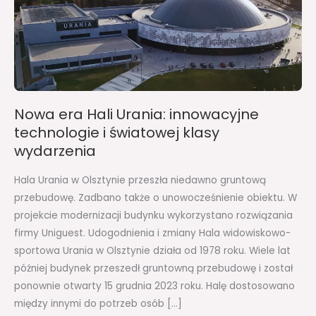
technologie
i
światowej
klasy
wydarzenia
Nowa era Hali Urania: innowacyjne
technologie i światowej klasy
wydarzenia
Hala Urania w Olsztynie przeszła niedawno gruntową
przebudowę. Zadbano także o unowocześnienie obiektu. W
projekcie modernizacji budynku wykorzystano rozwiązania
firmy Uniguest. Udogodnienia i zmiany Hala widowiskowo-
sportowa Urania w Olsztynie działa od 1978 roku. Wiele lat
później budynek przeszedł gruntowną przebudowę i został
ponownie otwarty 15 grudnia 2023 roku. Halę dostosowano
między innymi do potrzeb osób […]