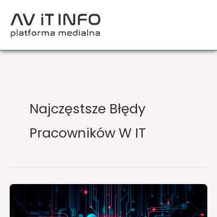
Przejdź
do
treści
Najczęstsze Błędy
Pracowników W IT
Największym
zagrożeniem
dla