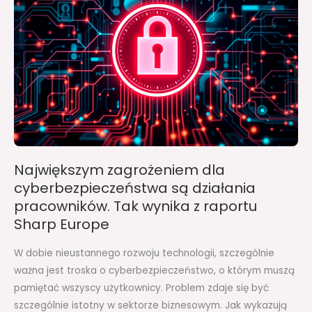
cyberbezpieczeństwa
są
działania
pracowników.
Tak
wynika
z
raportu
Sharp
Największym zagrożeniem dla
Europe
cyberbezpieczeństwa są działania
pracowników. Tak wynika z raportu
Sharp Europe
W dobie nieustannego rozwoju technologii, szczególnie
ważna jest troska o cyberbezpieczeństwo, o którym muszą
pamiętać wszyscy użytkownicy. Problem zdaje się być
szczególnie istotny w sektorze biznesowym. Jak wykazują